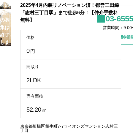
この
2025年4月内装リノベーション済！都営三田線
物件
「志村三丁目駅」まで徒歩6分！【仲介手数料
03-6555
の募
無料】
集は
営業時間：9:00〜
終了
個別相談
価格
しま
し
0
円
た。
お近
間取り
くの
物件
2LDK
のご
紹介
専有面積
やご
52.20
相談
㎡
は、
お電
東京都板橋区相生町7-7ライオンズマンション志村三
丁目
話に