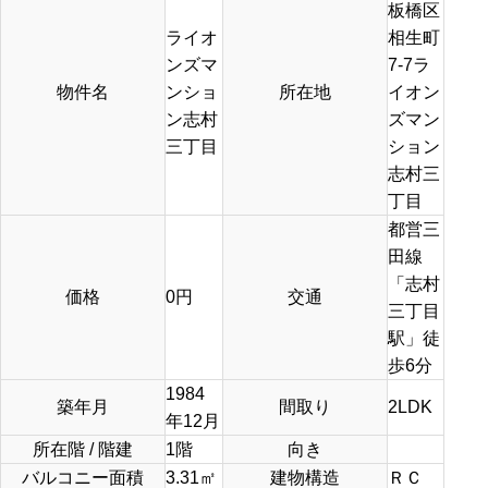
板橋区
ライオ
相生町
ンズマ
7-7ラ
物件名
ンショ
所在地
イオン
ン志村
ズマン
三丁目
ション
志村三
丁目
都営三
田線
「志村
価格
0
円
交通
三丁目
駅」徒
歩6分
1984
築年月
間取り
2LDK
年12月
所在階 / 階建
1階
向き
バルコニー面積
3.31㎡
建物構造
ＲＣ