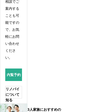
相談でご
案内する
ことも可
能ですの
で、お気
軽にお問
い合わせ
くださ
い。
内覧予約
リノバイ
について
知る
3人家族におすすめの