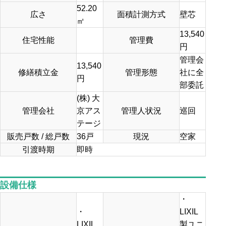
52.20
広さ
面積計測方式
壁芯
㎡
13,540
住宅性能
管理費
円
管理会
13,540
修繕積立金
管理形態
社に全
円
部委託
(株) 大
管理会社
京アス
管理人状況
巡回
テージ
販売戸数 / 総戸数
36戸
現況
空家
引渡時期
即時
設備仕様
・
・
LIXIL
LIXIL
製ユニ