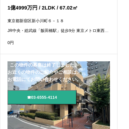
1
億
4999
万円
/ 2LDK / 67.02
㎡
東京都新宿区新小川町６－１８
JR中央・総武線「飯田橋駅」徒歩9分 東京メトロ東西線
「飯田橋駅」徒歩9分 東京メトロ有楽町線「飯田橋駅」
徒歩9分
0
円
この物件の募集は終了しました。
お近くの物件のご紹介やご相談は、
お電話にてお問い合わせください。
☎03-6555-4114