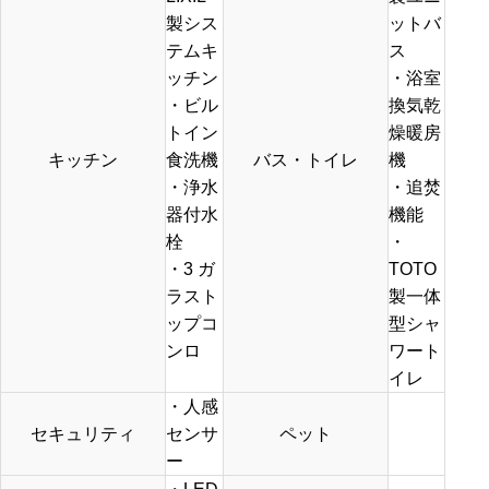
製シス
ットバ
テムキ
ス
ッチン
・浴室
・ビル
換気乾
トイン
燥暖房
キッチン
食洗機
バス・トイレ
機
・浄水
・追焚
器付水
機能
栓
・
・3 ガ
TOTO
ラスト
製一体
ップコ
型シャ
ンロ
ワート
イレ
・人感
セキュリティ
センサ
ペット
ー