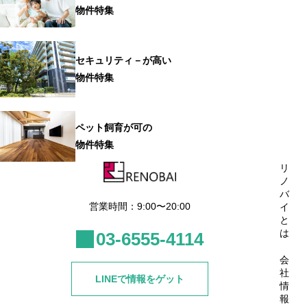
物件特集
セキュリティ－が高い
物件特集
ペット飼育が可の
物件特集
リ
ノ
バ
営業時間：9:00〜20:00
イ
と
は
03-6555-4114
会
社
LINEで情報をゲット
情
報