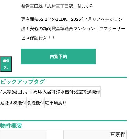
てお
都営三田線「志村三丁目駅」徒歩6分
問い
専有面積52.2㎡の2LDK。2025年4月リノベーション
合わ
済！安心の新耐震基準適合マンション！アフターサー
せく
ださ
ビス保証付き！！
い。
内覧予約
☎0
3-
65
ピックアップタグ
55-
41
3人家族におすすめ
即入居可
浄水機付
浴室乾燥機付
14
追焚き機能付
食洗機付
駐車場あり
物件概要
東京都