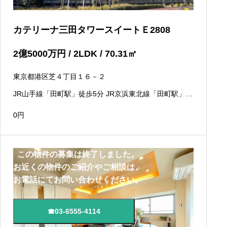
カテリーナ三田タワースイートＥ2808
2
億
5000
万円
/ 2LDK / 70.31
㎡
東京都港区芝４丁目１６－２
JR山手線「田町駅」徒歩5分 JR京浜東北線「田町駅」徒
歩5分 都営浅草線「三田駅」徒歩3分
0
円
この物件の募集は終了しました。
お近くの物件のご紹介やご相談は、
お電話にてお問い合わせください。
☎03-6555-4114