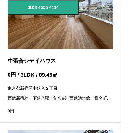
☎03-6555-4114
中落合シテイハウス
0
円
/ 3LDK / 89.46
㎡
東京都新宿区中落合２丁目
西武新宿線「下落合駅」徒歩6分 西武池袋線「椎名町
駅」徒歩11分
0
円