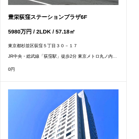
豊栄荻窪ステーションプラザ6F
5980
万円
/ 2LDK / 57.18
㎡
東京都杉並区荻窪５丁目３０－１７
JR中央・総武線「荻窪駅」徒歩2分 東京メトロ丸ノ内線
「荻窪駅」徒歩2分
0
円