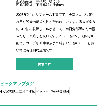
西武新宿線「井荻駅」徒歩7分
西武新宿線「下井草駅」徒歩9分
2026年2月にリフォーム工事完了！全室クロス張替や
水回り設備の新規交換が行われています。家族が集う
約24.7帖の贅沢なLDKが魅力で、南西角部屋のため陽
当たり・風通しも良好です。ペットも3匹まで飼育可
能で、コープ杉並井草店まで徒歩1分（約60m）と買
い物にも便利な立地です♪
内覧予約
ピックアップタグ
4人家族以上におすすめ
ペット可
浴室乾燥機付