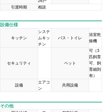
26戸
引渡時期
相談
設備仕様
システ
浴室乾
キッチン
ムキッ
バス・トイレ
燥機
チン
可（3
匹飼育
セキュリティ
ペット
可、飼
育細則
有）
エアコ
設備
共用設備
ン
その他