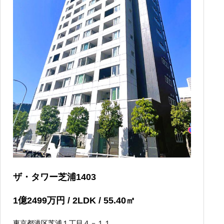
ザ・タワー芝浦1403
1
億
2499
万円
/ 2LDK / 55.40
㎡
東京都港区芝浦１丁目４－１１