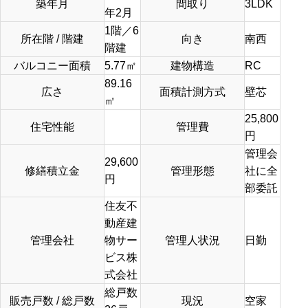
築年月
間取り
3LDK
年2月
1階／6
所在階 / 階建
向き
南西
階建
バルコニー面積
5.77㎡
建物構造
RC
89.16
広さ
面積計測方式
壁芯
㎡
25,800
住宅性能
管理費
円
管理会
29,600
修繕積立金
管理形態
社に全
円
部委託
住友不
動産建
管理会社
物サー
管理人状況
日勤
ビス株
式会社
総戸数
販売戸数 / 総戸数
現況
空家