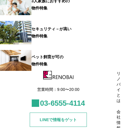
3人家族におすすめの
物件特集
セキュリティ－が高い
物件特集
ペット飼育が可の
物件特集
リ
ノ
バ
営業時間：9:00〜20:00
イ
と
は
03-6555-4114
会
社
LINEで情報をゲット
情