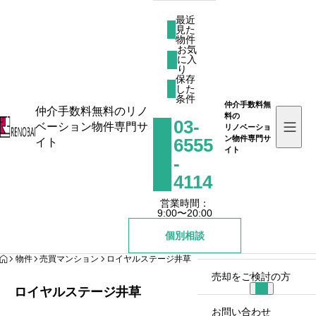
最近
見た
物件
お気
に入
最近見た物件
り
お気に入り
保存
した
保存した条件
条件
仲介手数料無
仲介手数料無料のリノ
料の
03-
ベーション物件専門サ
リノベーショ
お知らせ
ン物件専門サ
6555
イト
イト
-
リノバイとは
4114
営業時間：
物件を探す
9:00〜20:00
個別相談
リノバイコラム
HOME
物件
売買マンション
ロイヤルステージ井草
売却をご検討の方
ロイヤルステージ井草
お問い合わせ