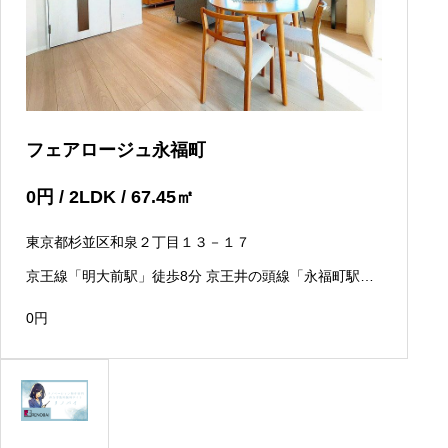
フェアロージュ永福町
0
円
/ 2LDK / 67.45
㎡
東京都杉並区和泉２丁目１３－１７
京王線「明大前駅」徒歩8分 京王井の頭線「永福町駅」
徒歩8分
0
円