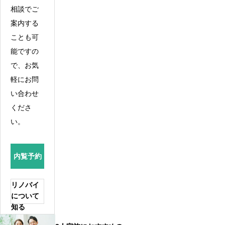
相談でご
案内する
ことも可
能ですの
で、お気
軽にお問
い合わせ
くださ
い。
内覧予約
リノバイ
について
知る