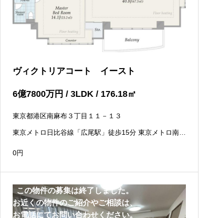
ヴィクトリアコート イースト
6
億
7800
万円
/ 3LDK / 176.18
㎡
東京都港区南麻布３丁目１１－１３
東京メトロ日比谷線「広尾駅」徒歩15分 東京メトロ南北
線「白金高輪駅」徒歩12分 都営三田線「白金高輪駅」徒
歩12分
0
円
この物件の募集は終了しました。
お近くの物件のご紹介やご相談は、
お電話にてお問い合わせください。