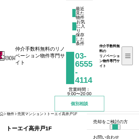
最近
見た
物件
お気
に入
最近見た物件
り
お気に入り
保存
した
保存した条件
条件
仲介手数料無
仲介手数料無料のリノ
料の
03-
ベーション物件専門サ
リノベーショ
お知らせ
ン物件専門サ
6555
イト
イト
-
リノバイとは
4114
営業時間：
物件を探す
9:00〜20:00
個別相談
リノバイコラム
HOME
物件
売買マンション
トーエイ高井戸1F
売却をご検討の方
トーエイ高井戸1F
お問い合わせ