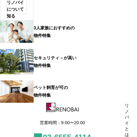
リノバイ
について
知る
3人家族におすすめの
物件特集
セキュリティ－が高い
物件特集
ペット飼育が可の
物件特集
リ
ノ
バ
営業時間：9:00〜20:00
イ
と
は