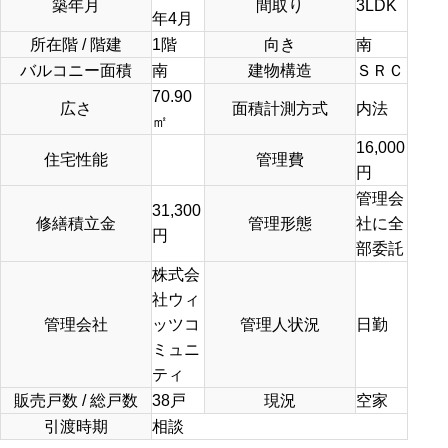
築年月
間取り
3LDK
年4月
所在階 / 階建
1階
向き
南
バルコニー面積
南
建物構造
ＳＲＣ
70.90
広さ
面積計測方式
内法
㎡
16,000
住宅性能
管理費
円
管理会
31,300
修繕積立金
管理形態
社に全
円
部委託
株式会
社ウィ
管理会社
ッツコ
管理人状況
日勤
ミュニ
ティ
販売戸数 / 総戸数
38戸
現況
空家
引渡時期
相談