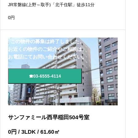
JR常磐線(上野～取手)「北千住駅」徒歩11分
0
円
この物件の募集は終了しました。
お近くの物件のご紹介やご相談は、
お電話にてお問い合わせください。
☎03-6555-4114
サンファミール西早稲田504号室
0
円
/ 3LDK / 61.60
㎡