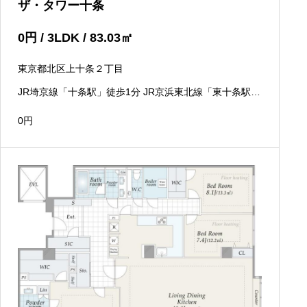
ザ・タワー十条
0
円
/ 3LDK / 83.03
㎡
東京都北区上十条２丁目
JR埼京線「十条駅」徒歩1分 JR京浜東北線「東十条駅」
徒歩10分
0
円