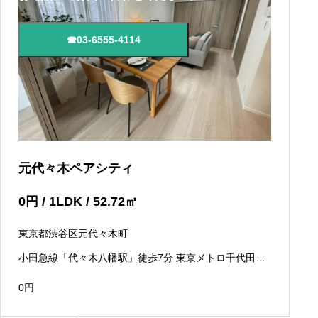
☎03-6555-4114
元代々木ペアシティ
0
円
/ 1LDK / 52.72
㎡
東京都渋谷区元代々木町
小田急線「代々木八幡駅」徒歩7分 東京メトロ千代田線
「代々木公園駅」徒歩9分 京王新線「初台駅」徒歩11分
0
円