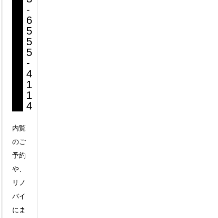
-
6
5
5
5
-
4
1
1
4
内覧
のご
予約
や、
リノ
バイ
にま