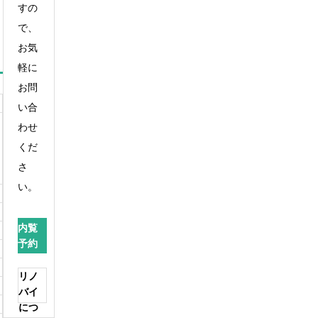
すの
で、
お気
軽に
お問
い合
わせ
くだ
さ
い。
内覧
予約
リノ
バイ
につ