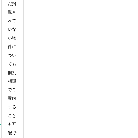
だ掲
載さ
れて
いな
い物
件に
つい
ても
個別
相談
でご
案内
する
こと
も可
能で