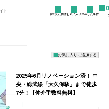
イト
最近見た物件
お気に入り
保存した条件
た条件
物件を探す
リノバイコラム
売却を
杉並区阿佐ヶ谷周辺のリノべ
マンションで叶える理想の暮
らし
2026.06.27
2025年6月リノベーション済！ 中
央・総武線「大久保駅」まで徒歩
7分！【仲介手数料無料】
別相談