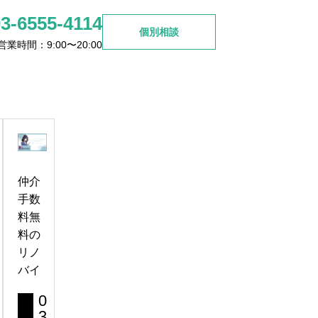
03-6555-4114
個別相談
営業時間：9:00〜20:00
ご検討の方
お問い合わせ
杉並区高円寺周辺で見つける
理想のリノベマンション選び
仲介
2026.06.26
手数
料無
料の
リノ
バイ
0
3