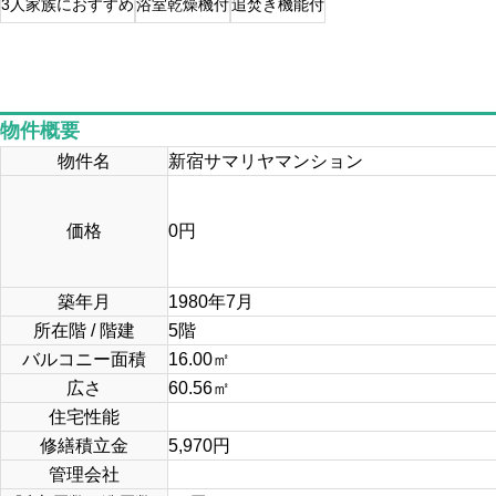
3人家族におすすめ
浴室乾燥機付
追焚き機能付
物件概要
物件名
新宿サマリヤマンション
価格
0
円
築年月
1980年7月
所在階 / 階建
5階
バルコニー面積
16.00㎡
広さ
60.56
㎡
住宅性能
修繕積立金
5,970円
管理会社