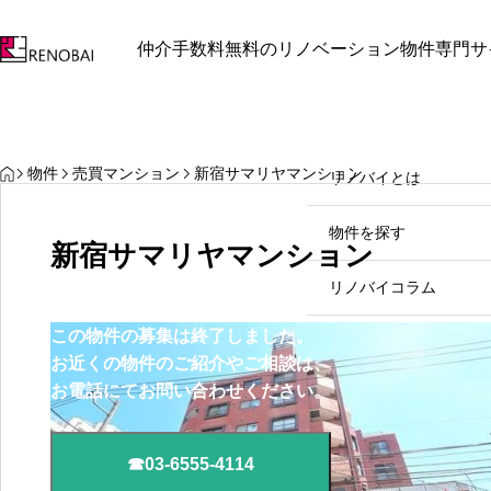
仲介手数料無料のリノベーション物件専門サ
最近見た物件
お気に入り
保存し
お知らせ
お知らせ
リノバイとは
HOME
物件
売買マンション
新宿サマリヤマンション
リノバイとは
中野区中野坂上周辺で見つけ
物件を探す
る理想のリノベマンション
新宿サマリヤマンション
2026.07.31
リノバイコラム
この物件の募集は終了しました。
売却をご検討の方
お近くの物件のご紹介やご相談は、
お電話にてお問い合わせください。
お問い合わせ
☎03-6555-4114
03-
個