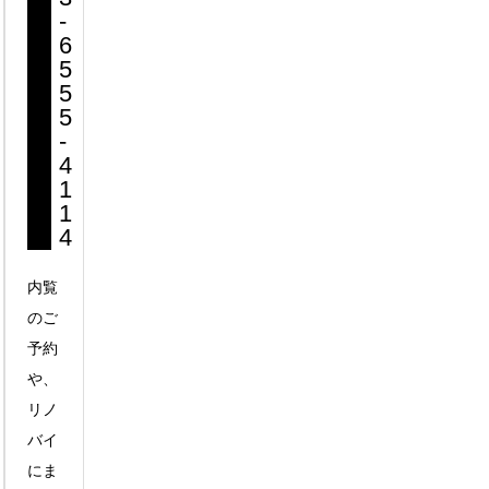
-
6
5
5
5
-
4
1
1
4
内覧
のご
予約
や、
リノ
バイ
にま