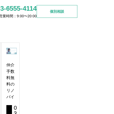
03-6555-4114
個別相談
営業時間：9:00〜20:00
ご検討の方
お問い合わせ
杉並区高円寺周辺で見つける
理想のリノベマンション選び
仲介
2026.06.26
手数
料無
料の
リノ
バイ
0
3