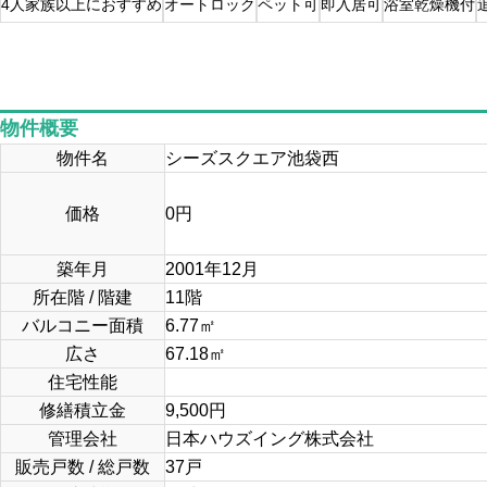
4人家族以上におすすめ
オートロック
ペット可
即入居可
浴室乾燥機付
物件概要
物件名
シーズスクエア池袋西
価格
0
円
築年月
2001年12月
所在階 / 階建
11階
バルコニー面積
6.77㎡
広さ
67.18
㎡
住宅性能
修繕積立金
9,500円
管理会社
日本ハウズイング株式会社
販売戸数 / 総戸数
37戸