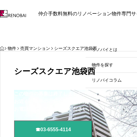
仲介手数料無料のリノベーション物件専門サ
最近見た物件
お気に入り
保存し
お知らせ
お知らせ
リノバイとは
HOME
物件
売買マンション
シーズスクエア池袋西
リノバイとは
中野区中野坂上周辺で見つけ
物件を探す
る理想のリノベマンション
シーズスクエア池袋西
2026.07.31
リノバイコラム
この物件の募集は終了しました。
売却をご検討の方
お近くの物件のご紹介やご相談は、
お電話にてお問い合わせください。
お問い合わせ
☎03-6555-4114
03-
個