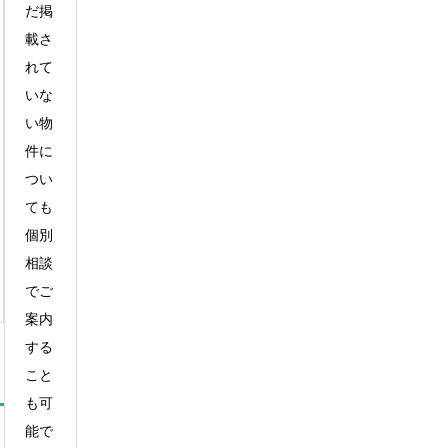
だ掲
載さ
れて
いな
い物
件に
つい
ても
個別
相談
でご
案内
する
こと
も可
能で