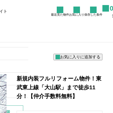
イト
最近見た物件
お気に入り
保存した条件
た条件
物件を探す
リノバイコラム
売却を
杉並区阿佐ヶ谷周辺のリノべ
マンションで叶える理想の暮
らし
2026.06.27
新規内装フルリフォーム物件！東
武東上線「大山駅」まで徒歩11
分！【仲介手数料無料】
別相談