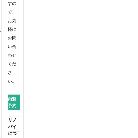
すの
で、
お気
軽に
お問
い合
わせ
くだ
さ
い。
内覧
予約
リノ
バイ
につ