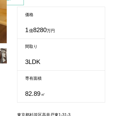
価格
1
8280
億
万円
間取り
3LDK
専有面積
82.89
㎡
東京都杉並区高井戸東1-31-3