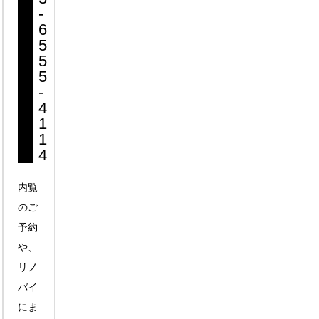
-
6
5
5
5
-
4
1
1
4
内覧
のご
予約
や、
リノ
バイ
にま