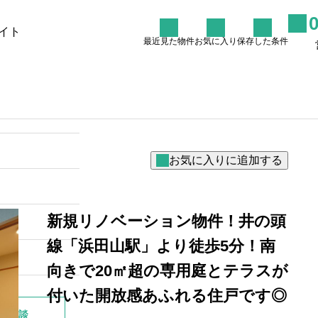
イト
最近見た物件
お気に入り
保存した条件
た条件
物件を探す
リノバイコラム
売却を
杉並区阿佐ヶ谷周辺のリノべ
マンションで叶える理想の暮
らし
2026.06.27
新規リノベーション物件！井の頭
線「浜田山駅」より徒歩5分！南
向きで20㎡超の専用庭とテラスが
付いた開放感あふれる住戸です◎
別相談