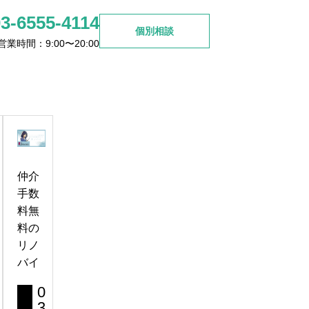
03-6555-4114
個別相談
営業時間：9:00〜20:00
ご検討の方
お問い合わせ
杉並区高円寺周辺で見つける
理想のリノベマンション選び
仲介
2026.06.26
手数
料無
料の
リノ
バイ
0
3