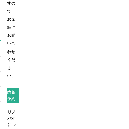
すの
で、
お気
軽に
お問
い合
わせ
くだ
さ
い。
内覧
予約
リノ
バイ
につ