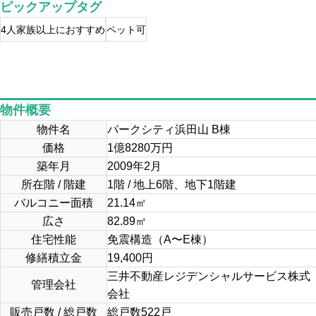
ピックアップタグ
4人家族以上におすすめ
ペット可
物件概要
物件名
パークシティ浜田山 B棟
価格
1
億
8280
万円
築年月
2009年2月
所在階 / 階建
1階 / 地上6階、地下1階建
バルコニー面積
21.14㎡
広さ
82.89
㎡
住宅性能
免震構造（A〜E棟）
修繕積立金
19,400円
三井不動産レジデンシャルサービス株式
管理会社
会社
販売戸数 / 総戸数
総戸数522戸