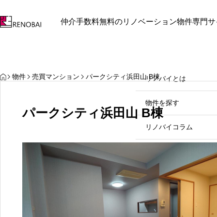
仲介手数料無料のリノベーション物件専門サ
最近見た物件
お気に入り
保存し
お知らせ
お知らせ
リノバイとは
HOME
物件
売買マンション
パークシティ浜田山 B棟
リノバイとは
中野区中野坂上周辺で見つけ
物件を探す
る理想のリノベマンション
パークシティ浜田山 B棟
2026.07.31
リノバイコラム
売却をご検討の方
お問い合わせ
03-
個