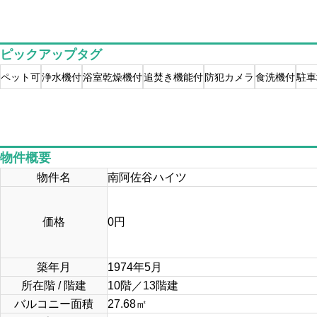
ピックアップタグ
ペット可
浄水機付
浴室乾燥機付
追焚き機能付
防犯カメラ
食洗機付
駐車
物件概要
物件名
南阿佐谷ハイツ
価格
0
円
築年月
1974年5月
所在階 / 階建
10階／13階建
バルコニー面積
27.68㎡