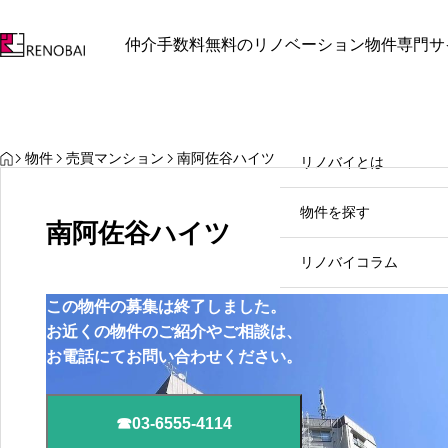
仲介手数料無料のリノベーション物件専門サ
最近見た物件
お気に入り
保存し
お知らせ
お知らせ
リノバイとは
HOME
物件
売買マンション
南阿佐谷ハイツ
リノバイとは
中野区中野坂上周辺で見つけ
物件を探す
る理想のリノベマンション
南阿佐谷ハイツ
2026.07.31
リノバイコラム
この物件の募集は終了しました。
売却をご検討の方
お近くの物件のご紹介やご相談は、
お電話にてお問い合わせください。
お問い合わせ
☎03-6555-4114
03-
個