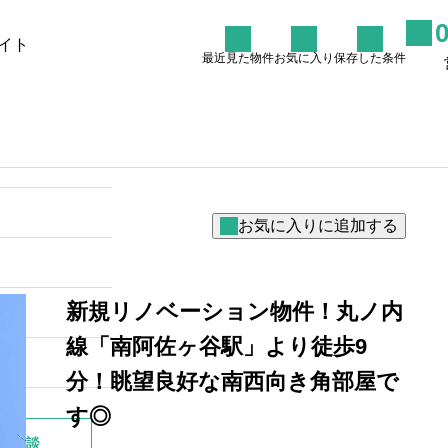
イト
最近見た物件
お気に入り
保存した条件
た条件
物件を探す
リノバイコラム
売却を
杉並区阿佐ヶ谷周辺のリノべ
マンションで叶える理想の暮
らし
2026.06.27
新規リノベーション物件！丸ノ内
線「南阿佐ヶ谷駅」より徒歩9
分！眺望良好な南西向き角部屋で
す◎
別相談