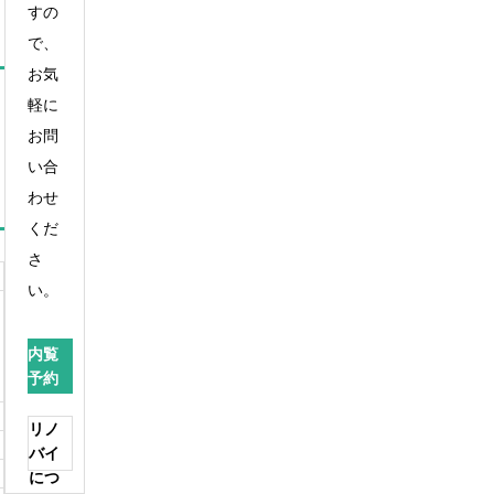
すの
で、
お気
軽に
お問
い合
わせ
くだ
さ
い。
内覧
予約
リノ
バイ
につ