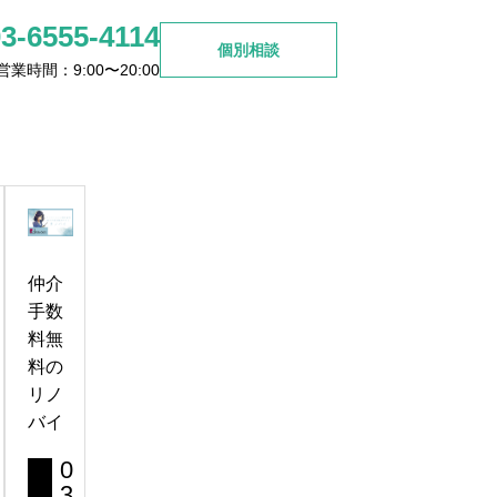
03-6555-4114
個別相談
営業時間：9:00〜20:00
ご検討の方
お問い合わせ
杉並区高円寺周辺で見つける
理想のリノベマンション選び
仲介
2026.06.26
手数
料無
料の
リノ
バイ
0
3