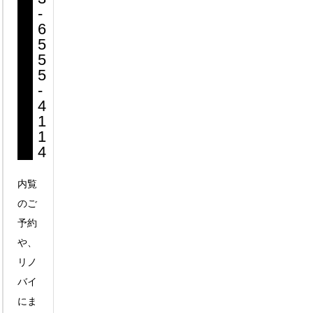
-
6
5
5
5
-
4
1
1
4
内覧
のご
予約
や、
リノ
バイ
にま