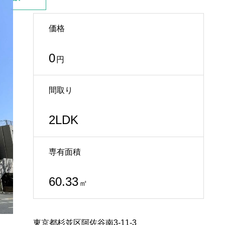
価格
0
円
間取り
2LDK
専有面積
60.33
㎡
東京都杉並区阿佐谷南3-11-3