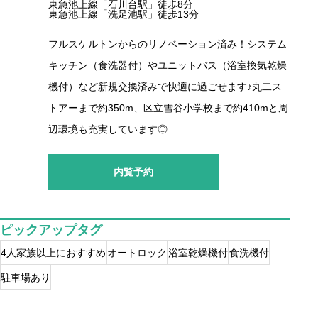
東急池上線「石川台駅」徒歩8分
東急池上線「洗足池駅」徒歩13分
フルスケルトンからのリノベーション済み！システム
キッチン（食洗器付）やユニットバス（浴室換気乾燥
機付）など新規交換済みで快適に過ごせます♪丸二ス
トアーまで約350m、区立雪谷小学校まで約410mと周
辺環境も充実しています◎
内覧予約
ピックアップタグ
4人家族以上におすすめ
オートロック
浴室乾燥機付
食洗機付
駐車場あり