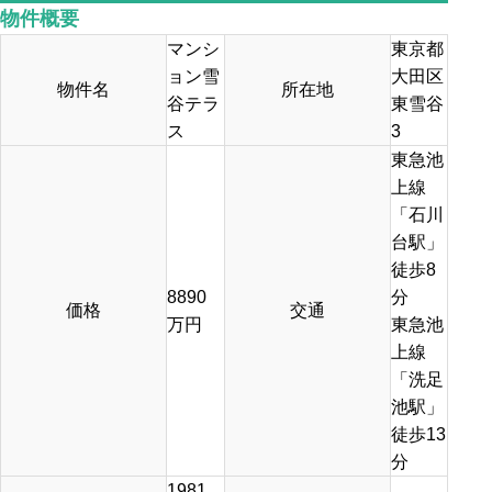
物件概要
マンシ
東京都
ョン雪
大田区
物件名
所在地
谷テラ
東雪谷
ス
3
東急池
上線
「石川
台駅」
徒歩8
8890
分
価格
交通
万円
東急池
上線
「洗足
池駅」
徒歩13
分
1981