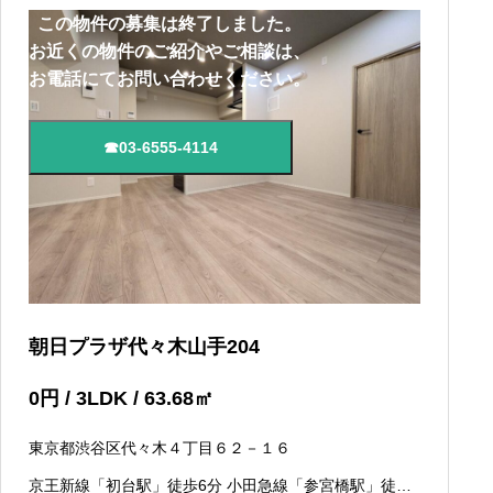
この物件の募集は終了しました。
お近くの物件のご紹介やご相談は、
お電話にてお問い合わせください。
☎03-6555-4114
朝日プラザ代々木山手204
0
円
/ 3LDK / 63.68
㎡
東京都渋谷区代々木４丁目６２－１６
京王新線「初台駅」徒歩6分 小田急線「参宮橋駅」徒歩6