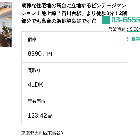
閑静な住宅地の高台に立地するビンテージマン
ション！池上線「石川台駅」より徒歩8分！2階
03-6555
部分でも高台の為眺望良好です◎
営業時間：9:00〜
個別相談
価格
8890
万円
間取り
4LDK
専有面積
123.42
㎡
東京都大田区東雪谷3