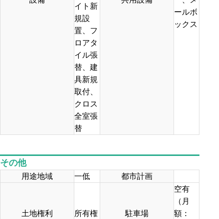
イト新
ールボ
規設
ックス
置、フ
ロアタ
イル張
替、建
具新規
取付、
クロス
全室張
替
その他
用途地域
一低
都市計画
空有
（月
土地権利
所有権
駐車場
額：