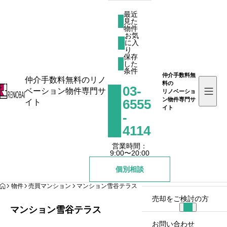
最近
見た
物件
お気
に入
最近見た物件
り
お気に入り
保存
した
保存した条件
条件
仲介手数料無
仲介手数料無料のリノ
料の
03-
ベーション物件専門サ
リノベーショ
お知らせ
ン物件専門サ
6555
イト
イト
-
リノバイとは
4114
営業時間：
物件を探す
9:00〜20:00
個別相談
リノバイコラム
HOME
物件
売買マンション
マンション雪谷テラス
売却をご検討の方
マンション雪谷テラス
お問い合わせ