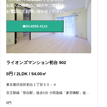
お近くの物件のご紹介やご相談は、
お電話にてお問い合わせください。
☎03-6555-4114
ライオンズマンション初台 902
0
円
/ 2LDK / 54.00
㎡
東京都渋谷区初台１丁目５０－４
京王新線「初台駅」徒歩1分 小田急線「参宮橋駅」徒歩1
1分 JR山手線「新宿駅」徒歩18分
0
円