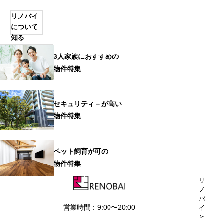
リノバイ
について
知る
3人家族におすすめの
物件特集
セキュリティ－が高い
物件特集
ペット飼育が可の
物件特集
リ
ノ
バ
営業時間：9:00〜20:00
イ
と