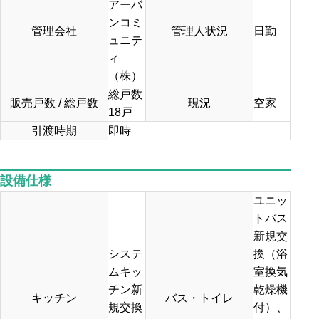
アーバ
ンコミ
管理会社
管理人状況
日勤
ュニテ
ィ
（株）
総戸数
販売戸数 / 総戸数
現況
空家
18戸
引渡時期
即時
設備仕様
ユニッ
トバス
新規交
システ
換（浴
ムキッ
室換気
チン新
乾燥機
キッチン
バス・トイレ
規交換
付）、