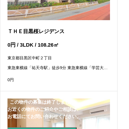
ＴＨＥ目黒桜レジデンス
0
円
/ 3LDK / 108.26
㎡
東京都目黒区中町２丁目
東急東横線「祐天寺駅」徒歩9分 東急東横線「学芸大学
駅」徒歩12分
0
円
この物件の募集は終了しました。
お近くの物件のご紹介やご相談は、
お電話にてお問い合わせください。