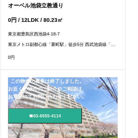
オーベル池袋立教通り
0
円
/ 12LDK / 80.23
㎡
東京都豊島区西池袋4-18-7
東京メトロ副都心線「要町駅」徒歩5分 西武池袋線「椎
名町駅」徒歩8分 東京メトロ有楽町線「池袋駅」徒歩9分
0
円
この物件の募集は終了しました。
お近くの物件のご紹介やご相談は、
お電話にてお問い合わせください。
☎03-6555-4114