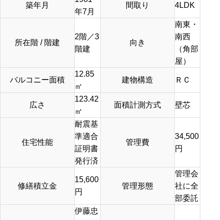
築年月
間取り
4LDK
年7月
南東・
2階／3
南西
所在階 / 階建
向き
階建
（角部
屋）
12.85
バルコニー面積
建物構造
ＲＣ
㎡
123.42
広さ
面積計測方式
壁芯
㎡
耐震基
準適合
34,500
住宅性能
管理費
証明書
円
発行済
管理会
15,600
修繕積立金
管理形態
社に全
円
部委託
伊藤忠