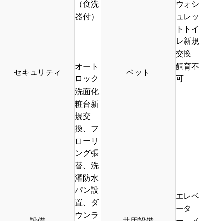
（食洗
ウォシ
器付）
ュレッ
トトイ
レ新規
交換
オート
飼育不
セキュリティ
ペット
ロック
可
洗面化
粧台新
規交
換、フ
ローリ
ング張
替、洗
濯防水
パン設
エレベ
置、ダ
ータ
ウンラ
設備
共用設備
ー、メ