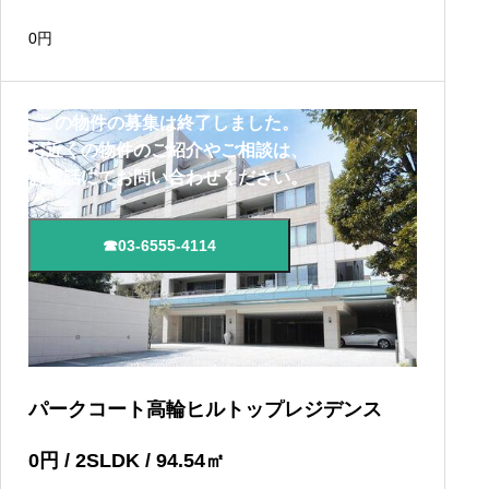
分 東京メトロ千代田線「代々木公園駅」徒歩13分
0
円
この物件の募集は終了しました。
お近くの物件のご紹介やご相談は、
お電話にてお問い合わせください。
☎03-6555-4114
パークコート高輪ヒルトップレジデンス
0
円
/ 2SLDK / 94.54
㎡