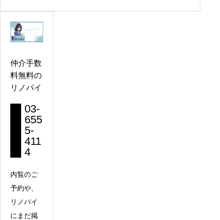
仲介手数
料無料の
リノバイ
03-
655
5-
411
4
内覧のご
予約や、
リノバイ
にまだ掲