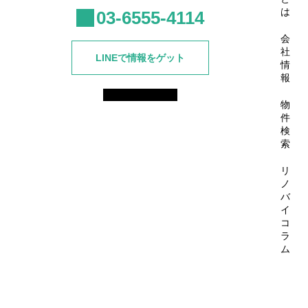
は
03-6555-4114
会
社
LINEで情報をゲット
情
報
物
件
検
索
リ
ノ
バ
イ
コ
ラ
ム
© 2025 株式会社セカンドステップ All rights Reserved.