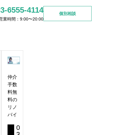
03-6555-4114
個別相談
営業時間：9:00〜20:00
ご検討の方
お問い合わせ
杉並区高円寺周辺で見つける
理想のリノベマンション選び
仲介
2026.06.26
手数
料無
料の
リノ
バイ
0
3