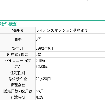
物件概要
物件名
ライオンズマンション荻窪第３
価格
0
円
築年月
1982年6月
所在階 / 階建
5階
バルコニー面積
5.89㎡
広さ
52.38
㎡
住宅性能
修繕積立金
21,420円
管理会社
販売戸数 / 総戸数
33戸
引渡時期
相談