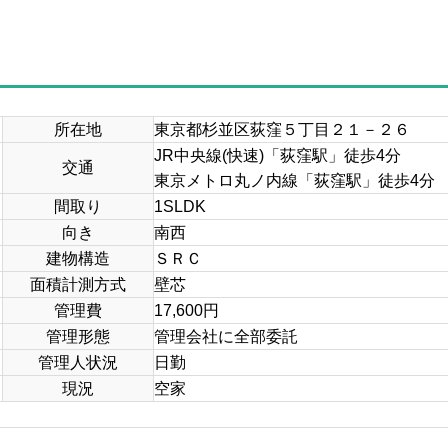
所在地
東京都杉並区荻窪５丁目２１－２６
JR中央線(快速)「荻窪駅」徒歩4分
交通
東京メトロ丸ノ内線「荻窪駅」徒歩4分
間取り
1SLDK
向き
南西
建物構造
ＳＲＣ
面積計測方式
壁芯
管理費
17,600円
管理形態
管理会社に全部委託
管理人状況
日勤
現況
空家