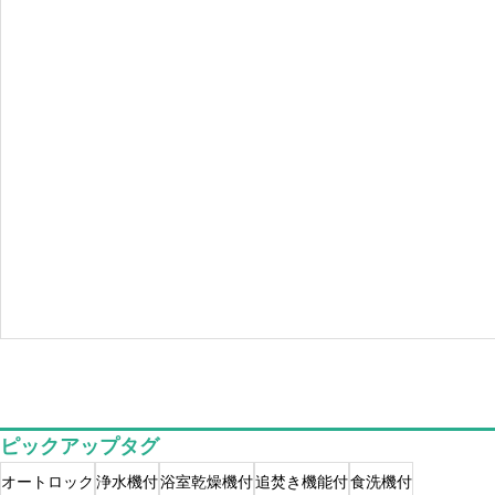
ピックアップタグ
オートロック
浄水機付
浴室乾燥機付
追焚き機能付
食洗機付