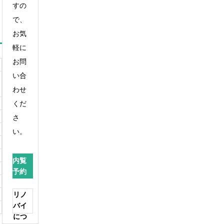
すの
で、
お気
軽に
お問
い合
わせ
くだ
さ
い。
内覧
予約
リノ
バイ
につ