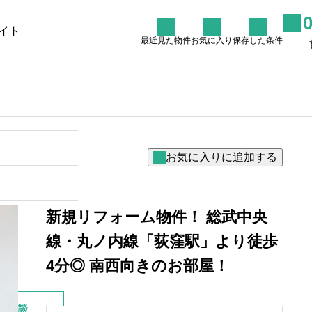
イト
最近見た物件
お気に入り
保存した条件
た条件
物件を探す
リノバイコラム
売却を
杉並区阿佐ヶ谷周辺のリノべ
マンションで叶える理想の暮
らし
2026.06.27
新規リフォーム物件！ 総武中央
線・丸ノ内線「荻窪駅」より徒歩
4分◎ 南西向きのお部屋！
別相談