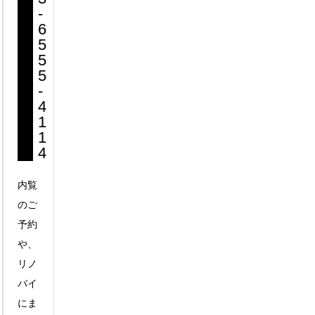
-
6
5
5
5
-
4
1
1
4
内覧
のご
予約
や、
リノ
バイ
にま