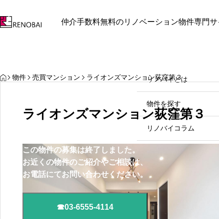
仲介手数料無料のリノベーション物件専門サ
最近見た物件
お気に入り
保存し
お知らせ
お知らせ
リノバイとは
HOME
物件
売買マンション
ライオンズマンション荻窪第３
リノバイとは
中野区中野坂上周辺で見つけ
物件を探す
る理想のリノベマンション
ライオンズマンション荻窪第３
2026.07.31
リノバイコラム
この物件の募集は終了しました。
売却をご検討の方
お近くの物件のご紹介やご相談は、
お電話にてお問い合わせください。
お問い合わせ
☎03-6555-4114
03-
個