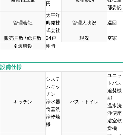
円
部委託
太平洋
管理会社
興発株
管理人状況
巡回
式会社
販売戸数 / 総戸数
24戸
現況
空家
引渡時期
即時
設備仕様
ユニッ
システ
トバス
ムキッ
追焚機
チン
能
キッチン
浄水器
バス・トイレ
温水洗
食器洗
浄便座
浄乾燥
浴室乾
機
燥機