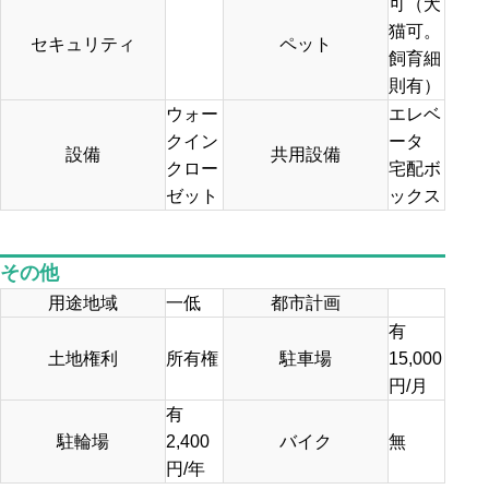
可（犬
猫可。
セキュリティ
ペット
飼育細
則有）
ウォー
エレベ
クイン
ータ
設備
共用設備
クロー
宅配ボ
ゼット
ックス
その他
用途地域
一低
都市計画
有
土地権利
所有権
駐車場
15,000
円/月
有
駐輪場
2,400
バイク
無
円/年