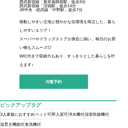
西武新宿線「新井薬師前駅」徒歩3分
西武新宿線「沼袋駅」徒歩14分
JR中央・総武線「中野駅」徒歩7分
移動しやすい立地と穏やかな住環境を両立した、暮ら
しやすいエリア！
スーパーやドラッグストアが身近に揃い、毎日のお買
い物もスムーズ◎
WIC付きで収納力もあり、すっきりとした暮らしを叶
えます♪
内覧予約
ピックアップタグ
3人家族におすすめ
ペット可
即入居可
浄水機付
浴室乾燥機付
追焚き機能付
食洗機付