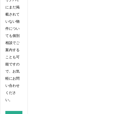
にまだ掲
載されて
いない物
件につい
ても個別
相談でご
案内する
ことも可
能ですの
で、お気
軽にお問
い合わせ
くださ
い。