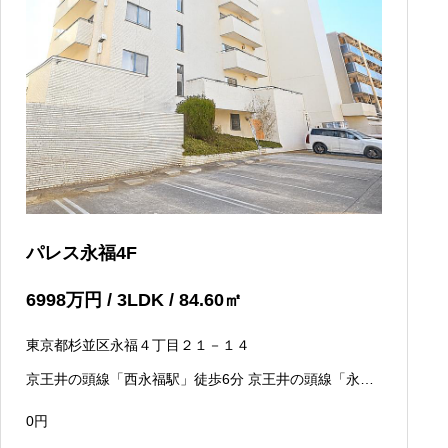
パレス永福4F
6998
万円
/ 3LDK / 84.60
㎡
東京都杉並区永福４丁目２１－１４
京王井の頭線「西永福駅」徒歩6分 京王井の頭線「永福
町駅」徒歩10分
0
円