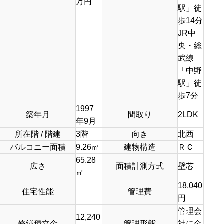
万円
駅」徒
歩14分
JR中
央・総
武線
「中野
駅」徒
歩7分
1997
築年月
間取り
2LDK
年9月
所在階 / 階建
3階
向き
北西
バルコニー面積
9.26㎡
建物構造
ＲＣ
65.28
広さ
面積計測方式
壁芯
㎡
18,040
住宅性能
管理費
円
管理会
12,240
修繕積立金
管理形態
社に全