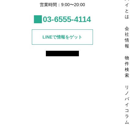
営業時間：9:00〜20:00
イ
と
は
03-6555-4114
会
社
LINEで情報をゲット
情
報
物
件
検
索
リ
ノ
バ
イ
コ
ラ
ム
© 2025 株式会社セカンドステップ All rights Reserved.