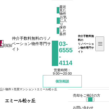
最近
見た
物件
お気
に入
最近見た物件
り
お気に入り
保存
した
保存した条件
条件
仲介手数料無
仲介手数料無料のリノ
料の
03-
ベーション物件専門サ
リノベーショ
お知らせ
ン物件専門サ
6555
イト
イト
-
リノバイとは
4114
営業時間：
物件を探す
9:00〜20:00
個別相談
リノバイコラム
HOME
物件
売買マンション
エミール松ヶ丘
売却をご検討の方
エミール松ヶ丘
お問い合わせ