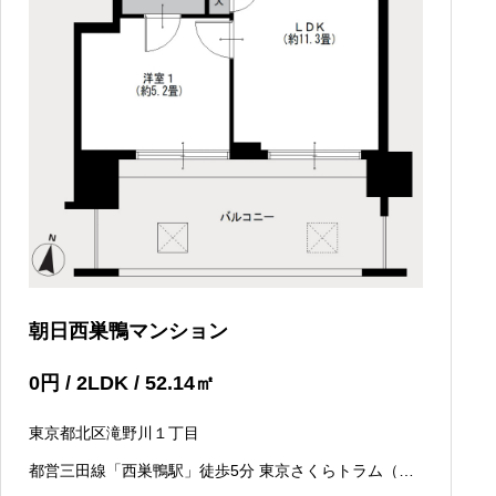
朝日西巣鴨マンション
0
円
/ 2LDK / 52.14
㎡
東京都北区滝野川１丁目
都営三田線「西巣鴨駅」徒歩5分 東京さくらトラム（都
電荒川線）「西ヶ原四丁目駅」徒歩5分 JR京浜東北線