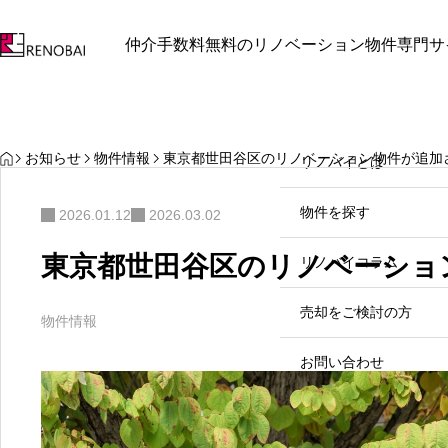
仲介手数料無料のリノベーション物件専門サ
最近見た物件
お気に入り
保存し
お知らせ
お知らせ
リノバイとは
HOME
お知らせ
物件情報
東京都世田谷区のリノベーション物件が追加
リノバイとは
中野区中野坂上周辺で見つけ
物件を探す
2026.01.12
2026.03.02
る理想のリノベマンション
2026.07.31
東京都世田谷区のリノベーショ
リノバイコラム
売却をご検討の方
物件情報
お問い合わせ
03-
個