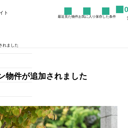
イト
最近見た物件
お気に入り
保存した条件
た条件
物件を探す
リノバイコラム
売却を
されました
杉並区阿佐ヶ谷周辺のリノべ
マンションで叶える理想の暮
らし
ン物件が追加されました
2026.06.27
別相談