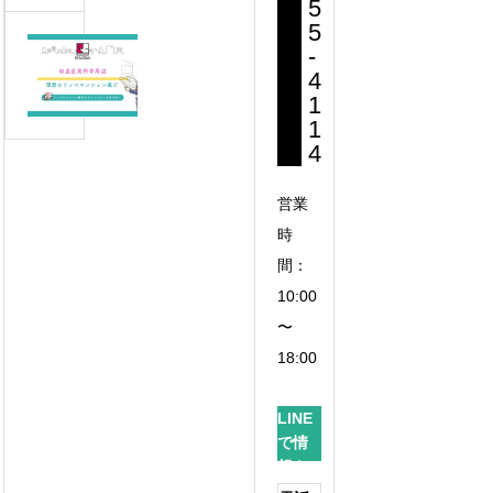
阿
5
辺
5
佐
で
杉
-
ヶ
見
並
4
谷
つ
1
区
周
け
1
高
辺
4
る
円
の
理
寺
リ
営業
想
周
ノ
の
時
辺
べ
リ
間：
で
マ
ノ
見
10:00
ン
ベ
つ
〜
シ
マ
け
18:00
ョ
ン
る
ン
シ
理
で
LINE
ョ
想
で情
叶
ン
の
報を
え
リ
ゲッ