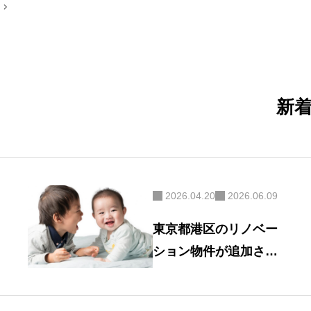
稿
ナ
ビ
ゲ
ー
シ
ョ
ン
新
2026.04.20
2026.06.09
東京都港区のリノベー
ション物件が追加され
ました