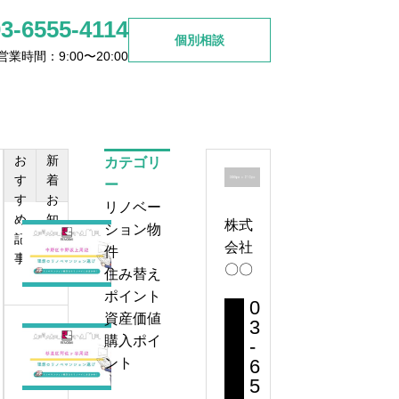
03-6555-4114
個別相談
営業時間：9:00〜20:00
ご検討の方
お問い合わせ
お
新
カテゴリ
杉並区高円寺周辺で見つける
す
着
ー
理想のリノベマンション選び
す
お
リノベー
め
知
株式
2026.06.26
ション物
中
記
ら
会社
件
野
事
せ
〇〇
住み替え
区
ポイント
中
0
資産価値
野
3
杉
購入ポイ
坂
-
並
6
ント
上
区
5
周